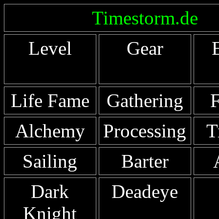
Timestorm.de
Level
Gear
Life Fame
Gathering
F
Alchemy
Processing
T
Sailing
Barter
Dark
Deadeye
Knight