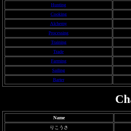
Hunting
Cooking
Alchemy
Processing
Training
Trade
Farming
Sailing
Barter
Ch
Name
りこうさ