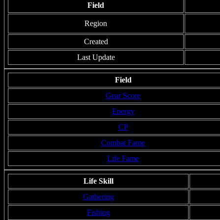
Field
Region
Created
Last Update
Field
Gear Score
Energy
CP
Combat Fame
Life Fame
Life Skill
Gathering
Fishing