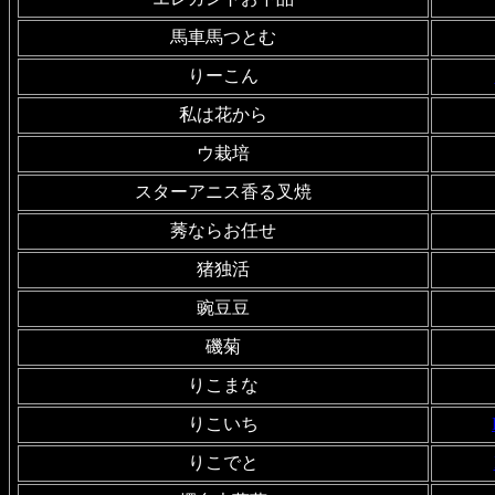
馬車馬つとむ
りーこん
私は花から
ウ栽培
スターアニス香る叉焼
莠ならお任せ
猪独活
豌豆豆
磯菊
りこまな
りこいち
りこでと