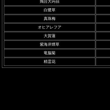
燭台大蒟蒻
白鷺草
真珠梅
オヒアレフア
大賀蓮
紫海岸煙草
竜脳菊
精霊花