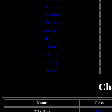
Hunting
Cooking
Alchemy
Processing
Training
Trade
Farming
Sailing
Barter
Ch
Name
Class
エレメル
Witch