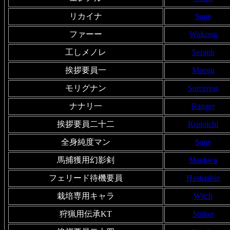
リカイナ
Sage
ファーー
Wukong
工しメノレ
Seraph
挨拶要員一
Maegu
モリグナン
Sorceress
ナナリ一
Ranger
挨拶要員二十二
Kunoichi
全身純度マン
Sage
馬捕獲用幻影剣
Maehwa
フェリード待機要員
Hashashin
栽培専用キャラ
Witch
狩猟用伝承KT
Striker