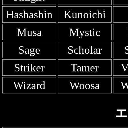
Hashashin
Kunoichi
Musa
Mystic
Sage
Scholar
Striker
Tamer
V
Wizard
Woosa
W
エ