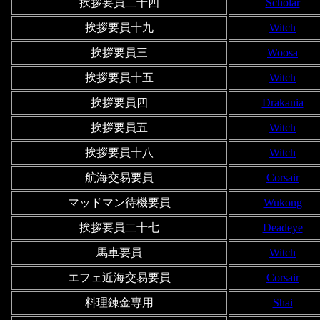
挨拶要員二十四
Scholar
挨拶要員十九
Witch
挨拶要員三
Woosa
挨拶要員十五
Witch
挨拶要員四
Drakania
挨拶要員五
Witch
挨拶要員十八
Witch
航海交易要員
Corsair
マッドマン待機要員
Wukong
挨拶要員二十七
Deadeye
馬車要員
Witch
エフェ近海交易要員
Corsair
料理錬金専用
Shai