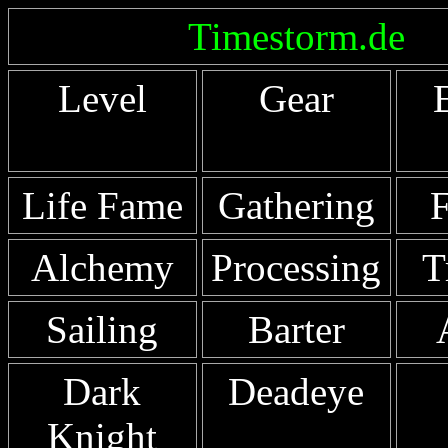
Timestorm.de
Level
Gear
Life Fame
Gathering
F
Alchemy
Processing
T
Sailing
Barter
Dark
Deadeye
Knight