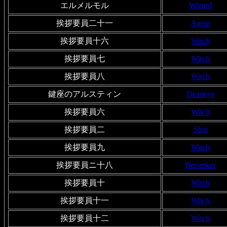
エルメルモル
Wizard
挨拶要員二十一
Agent
挨拶要員十六
Witch
挨拶要員七
Witch
挨拶要員八
Witch
鍵座のアルスティン
Deadeye
挨拶要員六
Witch
挨拶要員二
Shai
挨拶要員九
Witch
挨拶要員ニ十八
Berserker
挨拶要員十
Witch
挨拶要員十一
Witch
挨拶要員十二
Witch